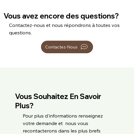
Oui, bien sûr — nous accompagnons nos élèves en
et chemins. Idéal si vous habitez dans les communes
fonction de leur niveau et organisons des
proches et aimez profiter du paysage bocager en
Vous avez encore des questions?
déplacements encadrés pour débuter ou se
arrivant.
perfectionner en concours. Contactez-nous pour
Contactez-nous et nous répondrons à toutes vos
connaître les prochaines sorties.
questions.
Contactez-Nous
Vous Souhaitez En Savoir
Plus?
Pour plus d'informations renseignez
votre demande et nous vous
recontacterons dans les plus brefs